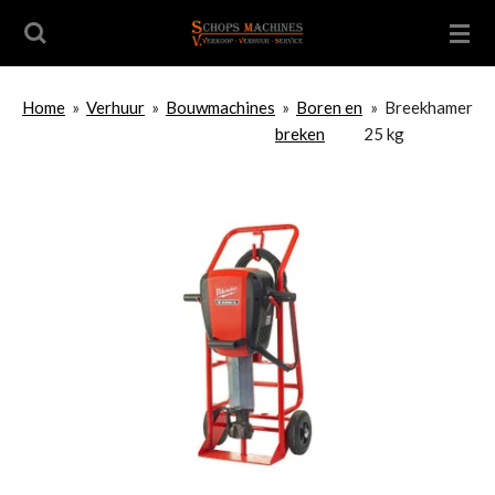
Ga
direct
naar
de
Home
»
Verhuur
»
Bouwmachines
»
Boren en
»
Breekhamer
hoofdinhoud
breken
25 kg