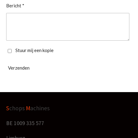
Bericht *
Stuur mij een kopie
Verzenden
S
chops
M
achines
BE 1009 335 577
Limburg