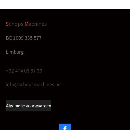
S
chops
M
achines
BE 1009 335 577
Limburg
+32 474 03 87 36
info@schopsmachines.be
Algemene voorwaarden