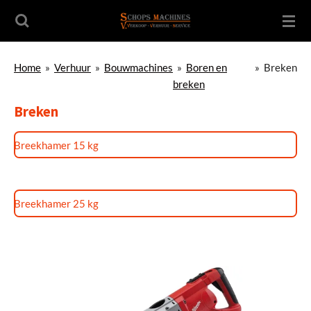
Ga
direct
naar
de
Home
»
Verhuur
»
Bouwmachines
»
Boren en
»
Breken
hoofdinhoud
breken
Breken
Breekhamer 15 kg
Breekhamer 25 kg