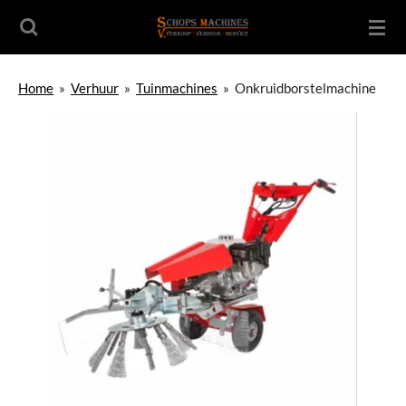
Ga
direct
naar
de
Home
»
Verhuur
»
Tuinmachines
»
Onkruidborstelmachine
hoofdinhoud