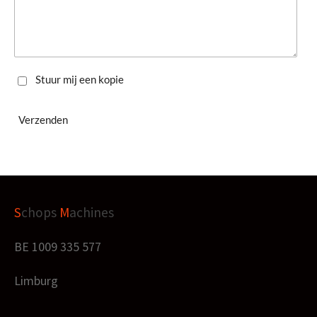
Stuur mij een kopie
Verzenden
S
chops
M
achines
BE 1009 335 577
Limburg