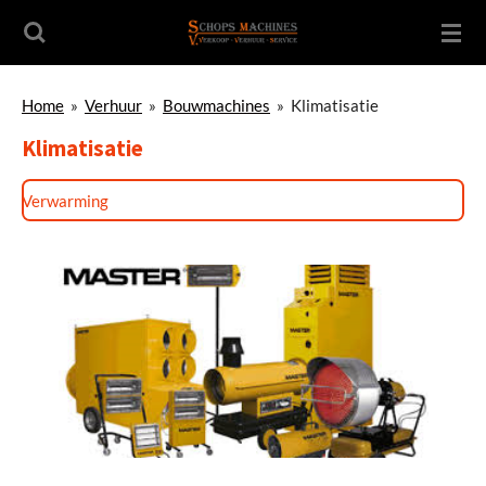
Ga
direct
naar
de
Home
»
Verhuur
»
Bouwmachines
»
Klimatisatie
hoofdinhoud
Klimatisatie
Verwarming