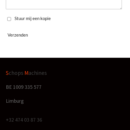
Stuur mij een kopie
Verzenden
S
chops
M
achines
BE 1009 335 577
Limburg
+32 474 03 87 36