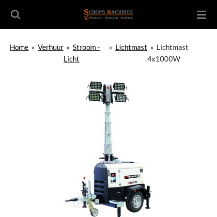
Ga
direct
naar
de
Home
»
Verhuur
»
Stroom -
»
Lichtmast
»
Lichtmast
hoofdinhoud
Licht
4x1000W