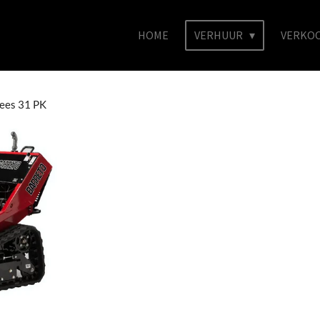
HOME
VERHUUR
VERKO
rees 31 PK