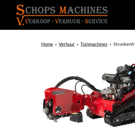
Ga
direct
naar
de
hoofdinhoud
Home
»
Verhuur
»
Tuinmachines
»
Stronkenf