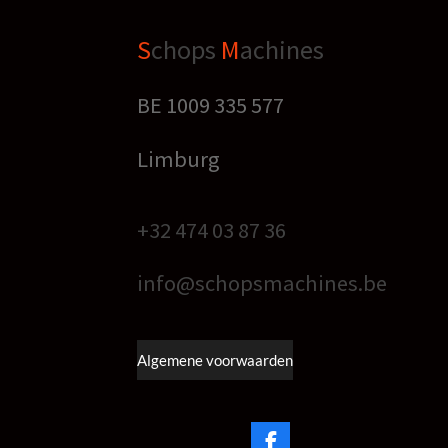
S
chops
M
achines
BE 1009 335 577
Limburg
+32 474 03 87 36
info@schopsmachines.be
Algemene voorwaarden