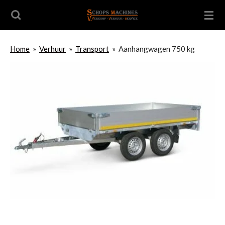
Ga
direct
naar
de
Home
»
Verhuur
»
Transport
»
Aanhangwagen 750 kg
hoofdinhoud