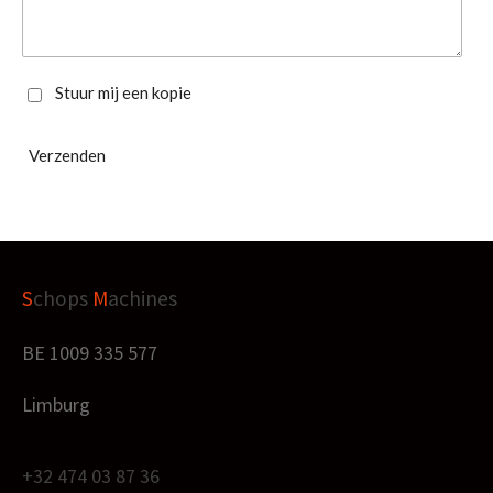
Stuur mij een kopie
Verzenden
S
chops
M
achines
BE 1009 335 577
Limburg
+32 474 03 87 36