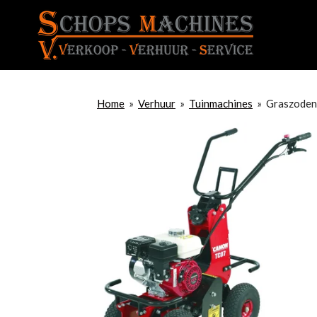
Ga
direct
naar
de
hoofdinhoud
Home
»
Verhuur
»
Tuinmachines
»
Graszoden