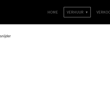
HOME
VERHUUR
VERKO
snijder