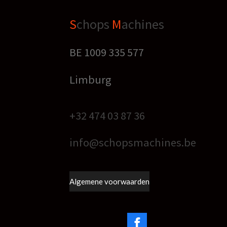
S
chops
M
achines
BE 1009 335 577
Limburg
+32 474 03 87 36
info@schopsmachines.be
Algemene voorwaarden
F