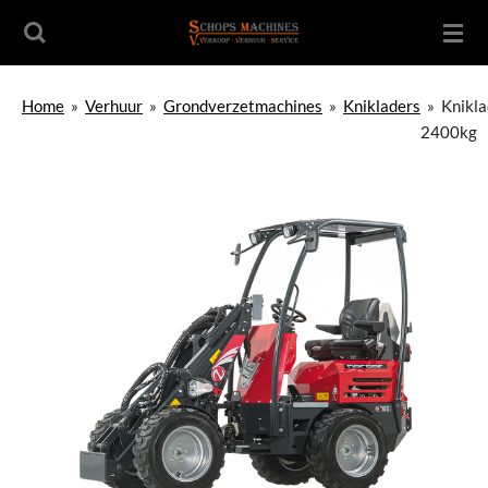
Ga
direct
naar
de
Home
»
Verhuur
»
Grondverzetmachines
»
Knikladers
»
Knikla
hoofdinhoud
2400kg