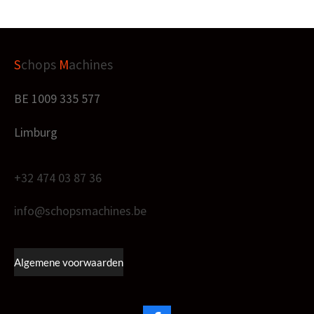
S
chops
M
achines
BE 1009 335 577
Limburg
+32 474 03 87 36
info@schopsmachines.be
Algemene voorwaarden