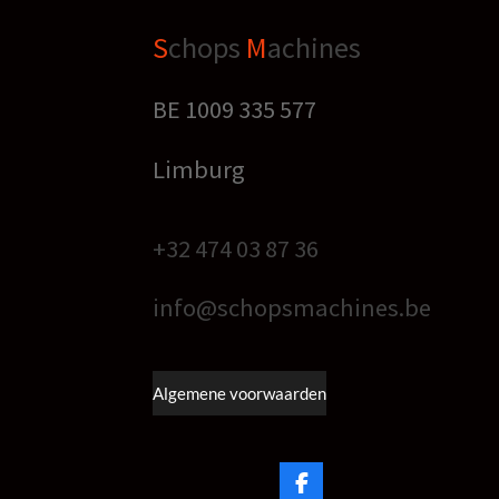
S
chops
M
achines
BE 1009 335 577
Limburg
+32 474 03 87 36
info@schopsmachines.be
Algemene voorwaarden
F