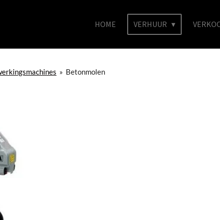
HOME
VERHUUR
VERKO
erkingsmachines
»
Betonmolen