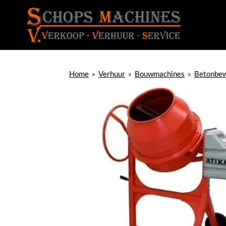
Ga
direct
naar
de
hoofdinhoud
Home
»
Verhuur
»
Bouwmachines
»
Betonbew